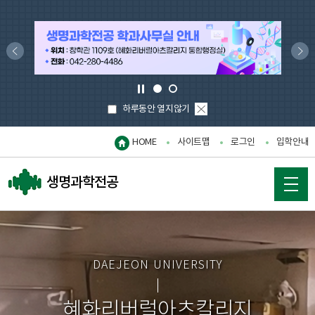
이
다
전
음
으
으
정
로
로
1
2
지
팝
하루동안 열지않기
업
닫
HOME
사이트맵
로그인
입학안내
기
생명과학전공
DAEJEON UNIVERSITY
혜화리버럴아츠칼리지