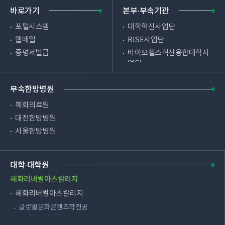
바로가기
본부·부속기관
포털시스템
대학혁신사업단
웹메일
RISE사업단
증명서발급
바이오헬스혁신융합대학사
업단
원격교육시스템
사물인터넷혁신융합대학사
시설예약
업단
부속한방병원
편의시설
HRD사업단
병무안내
혜화의료원
SW중심대학사업단
총학생회
대전한방병원
학사지원실
총동문회
서울한방병원
교직부
채용공고
천안한방병원
장애학생지원센터
대학·대학원
입학처
HRC(생활관)
혜화리버럴아츠칼리지
대학교육혁신원
혜화리버럴아츠칼리지
e-Edu지원센터
글로벌문화콘텐츠학전공
국어국문창작학전공
학생상담센터