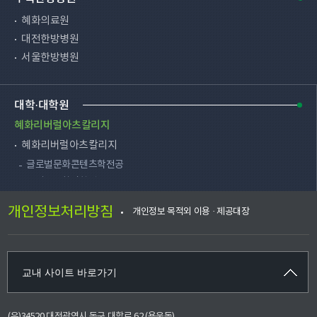
편의시설
HRD사업단
병무안내
혜화의료원
SW중심대학사업단
총학생회
대전한방병원
학사지원실
총동문회
서울한방병원
교직부
채용공고
천안한방병원
장애학생지원센터
대학·대학원
입학처
HRC(생활관)
혜화리버럴아츠칼리지
대학교육혁신원
혜화리버럴아츠칼리지
e-Edu지원센터
글로벌문화콘텐츠학전공
국어국문창작학전공
학생상담센터
역사문화학전공
노인스포츠지도사연수원
개인정보처리방침
개인정보 목적외 이용 · 제공대장
영미언어문화학전공
인권센터
경제학전공
발전협력사무국
정치외교학전공
국제교류원
생명과학전공
교내 사이트 바로가기
도서관
PPE(정치·경제·철학)전공
신문방송사
MCS(수학·컴퓨터과학)전공
신문제작국
(우)34520 대전광역시 동구 대학로 62 (용운동)