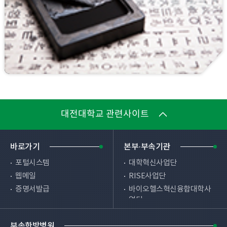
대전대학교 관련사이트
바로가기
본부·부속기관
포털시스템
대학혁신사업단
웹메일
RISE사업단
증명서발급
바이오헬스혁신융합대학사
업단
원격교육시스템
사물인터넷혁신융합대학사
시설예약
업단
부속한방병원