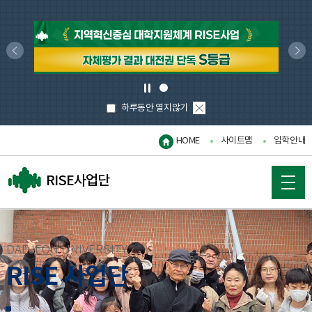
이
다
전
음
으
으
정
로
로
1
지
팝
하루동안 열지않기
업
닫
HOME
사이트맵
입학안내
기
RISE사업단
DAEJEON UNIVERSITY
RISE 사업단