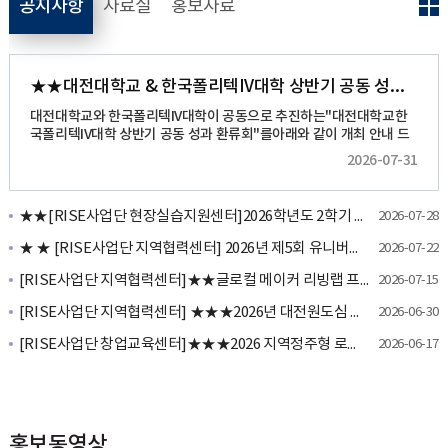
공지사항
자료실
홍보자료
★★대전대학교 & 한국폴리텍IV대학 상반기 공동 성과환류회 행사 안내★★
대전대학교와 한국폴리텍IV대학이 공동으로 추진하는"대전대학교한
국폴리텍IV대학 상반기 공동 성과 환류회"를아래와 같이 개최 안내 드
립니다.가. 행사개요1. 행사명:대전대학교한국폴리텍IV대학 상반기 공
2026-07-31
동 성과 환류회2. 일시: 2026. 8. 4.(화) 10:303. 장소: 대전 인터시티 호
텔 6층 미르홀(대전광역시 유성구 온천로 92)4. 대상사업: 단위과제 4-
1, 5-25. 참석대상: 단위과제 4-1, 5-2 대전대학교, 한국폴리텍IV대학
★★[RISE사업단 현장실습지원센터]2026학년도 2학기 현장실습학기제 모집 안내(~8/14)★★
2026-07-28
관계자 및 사업 참여 학생, 관련 지차체, 대학, 기관 관계자 등6. 주요내
용 1) 1부(4-1/5-2) - 2026년 상반기 사업 추진 성과 공유 - 사업 운영
★ ★ [RISE사업단 지역협력센터] 2026년 제5회 유니버설디자인 공모전 공모 안내(~9/20(일) 23시까지) ★ ★
2026-07-22
성과 환류 및 향후 협력 방안 논의 - 프로그램 참여 학생 성과 발표 2) 2
부(5-2) - 대학주도 지역활성화 전략 발표 - '지역성장 인재양성체계' 전
[RISE사업단 지역협력센터]★★글로컬 메이커 리빙랩 프로그램 - 글로벌 케어테크 해커톤 참가자 모집 안내 ~ 7.21.(화) 24:00까지]
2026-07-15
환에 따른 리빙랩 방향성 논의
[RISE사업단 지역협력센터] ★★★2026년 대전원도심 들을거리를 찾아라! 홍보영상콘텐츠 뮤직비디오제작팀 모집 공고[~7. 12.(일) 24:00까지]★★★
2026-06-30
[RISE사업단 창업교육센터]★★★2026 지역정주형 로컬 창업 활성화 1DAY 부트캠프 참가자 모집 안내 ~ 06.23.(화)★★★
2026-06-17
홍보동영상