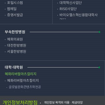
포털시스템
대학혁신사업단
웹메일
RISE사업단
증명서발급
바이오헬스혁신융합대학사
업단
원격교육시스템
사물인터넷혁신융합대학사
시설예약
업단
부속한방병원
편의시설
HRD사업단
병무안내
혜화의료원
SW중심대학사업단
총학생회
대전한방병원
학사지원실
총동문회
서울한방병원
교직부
채용공고
천안한방병원
장애학생지원센터
대학·대학원
입학처
HRC(생활관)
혜화리버럴아츠칼리지
대학교육혁신원
혜화리버럴아츠칼리지
e-Edu지원센터
글로벌문화콘텐츠학전공
국어국문창작학전공
학생상담센터
역사문화학전공
노인스포츠지도사연수원
개인정보처리방침
개인정보 목적외 이용 · 제공대장
영미언어문화학전공