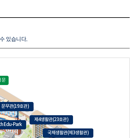
수 있습니다.
서문
문무관(19호관)
제4생활관(23호관)
th Edu-Park
국제생활관(제3생활관)