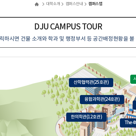
캠퍼스맵
대학소개
캠퍼스안내
DJU CAMPUS TOUR
릭하시면 건물 소개와 학과 및 행정부서 등 공간배정현황을 볼 
산학협력관(25호관)
융합과학관(24호관)
한의학관(12호관)
The 4