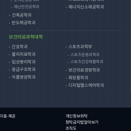
토목환경공학과
재난안전공학과
에너지신소재공학과
건축공학과
반도체공학과
보건의료과학대학
간호학과
스포츠과학부
물리치료학과
스포츠운동과학과
임상병리학과
스포츠건강재활학과
응급구조학과
보건의료경영학과
식품영양학과
화장품학과
디지털헬스케어학과
 이용·제공
개인정보위탁
청탁금지법알아보기
조직도