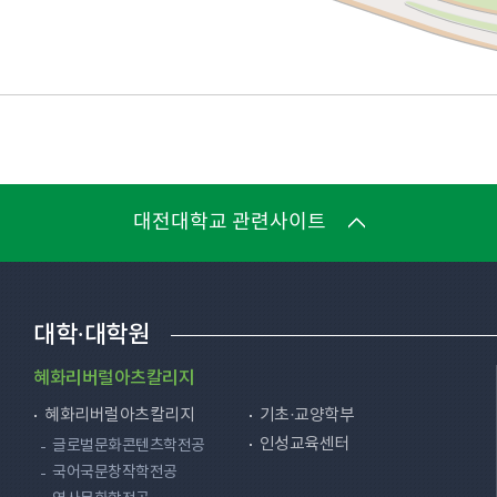
대전대학교 관련사이트
대학·대학원
혜화리버럴아츠칼리지
혜화리버럴아츠칼리지
기초·교양학부
인성교육센터
글로벌문화콘텐츠학전공
국어국문창작학전공