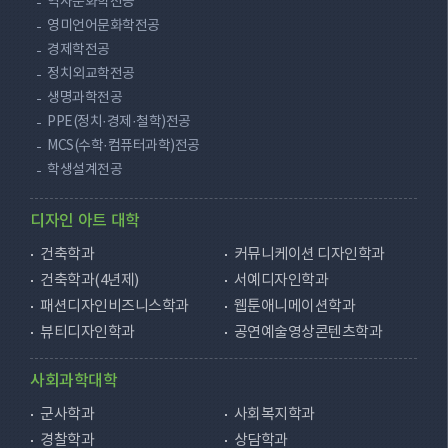
역사문화학전공
영미언어문화학전공
경제학전공
정치외교학전공
생명과학전공
PPE(정치·경제·철학)전공
MCS(수학·컴퓨터과학)전공
학생설계전공
디자인 아트 대학
건축학과
커뮤니케이션 디자인학과
건축학과(4년제)
서예디자인학과
패션디자인비즈니스학과
웹툰애니메이션학과
뷰티디자인학과
공연예술영상콘텐츠학과
사회과학대학
군사학과
사회복지학과
경찰학과
상담학과