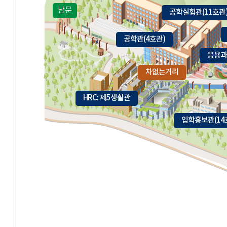
남문
공학실험관(11호관
공학관(4호관)
응용과
차없는거리
HRC: 제5생활관
입학홍보관(14