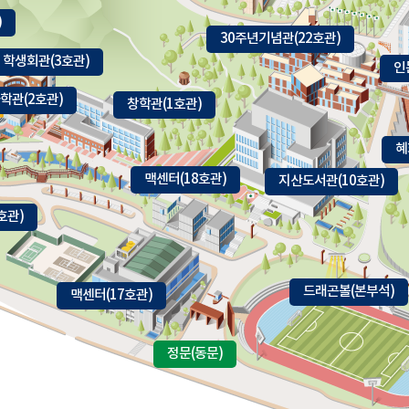
)
30주년기념관(22호관)
학생회관(3호관)
인
학관(2호관)
창학관(1호관)
혜
맥센터(18호관)
지산도서관(10호관)
호관)
드래곤볼(본부석)
맥센터(17호관)
정문(동문)