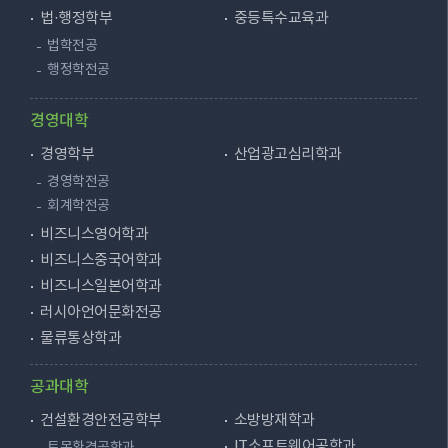
법·행정학부
중등특수교육과
법학전공
행정학전공
경영대학
경영학부
산업광고심리학과
경영학전공
회계학전공
비즈니스영어학과
비즈니스중국어학과
비즈니스일본어학과
러시아언어문화전공
물류통상학과
공과대학
건설환경안전공학부
소방방재학과
IT소프트웨어공학과