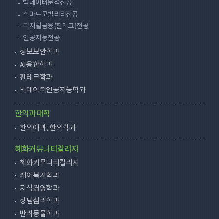
빅데이터분석전공
스마트모빌리티전공
디지털금융(핀테크)전공
인공지능전공
정보보안학과
AI융합학과
핀테크학과
빅데이터인공지능학과
한의과대학
한의예과, 한의학과
혜화커뮤니티칼리지
혜화커뮤니티칼리지
케어복지학과
지식경영학과
상담심리학과
반려동물학과