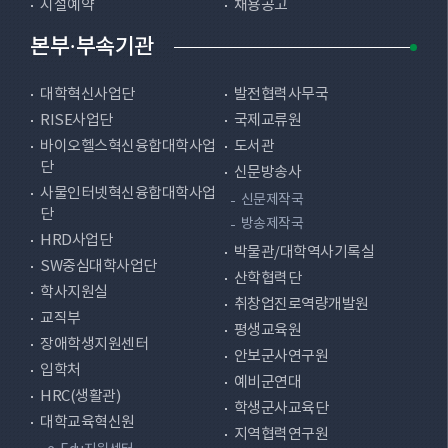
시설예약
채용공고
본부·부속기관
대학혁신사업단
발전협력사무국
RISE사업단
국제교류원
바이오헬스혁신융합대학사업
도서관
단
신문방송사
사물인터넷혁신융합대학사업
신문제작국
단
방송제작국
HRD사업단
박물관/대학역사기록실
SW중심대학사업단
산학협력단
학사지원실
취창업진로역량개발원
교직부
평생교육원
장애학생지원센터
안보군사연구원
입학처
예비군연대
HRC(생활관)
학생군사교육단
대학교육혁신원
지역협력연구원