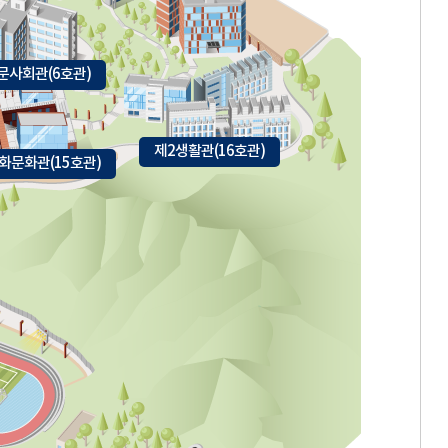
문사회관(6호관)
제2생활관(16호관)
화문화관(15호관)