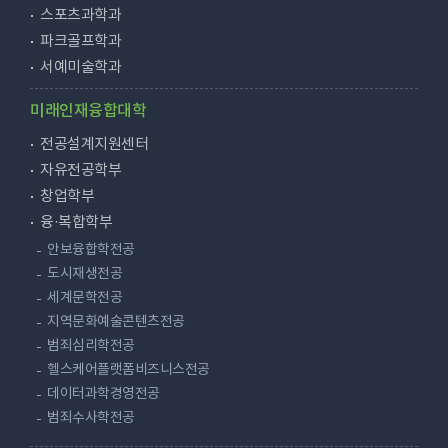
스포츠과학과
파크골프학과
서예미술학과
미래인재융합대학
전공설계지원센터
자유전공학부
창업학부
융·복합학부
안보융합학전공
도시재생전공
세계문학전공
지역문화예술콘텐츠전공
범죄심리학전공
헬스케어플랫폼비즈니스전공
데이터과학경영전공
범죄수사학전공