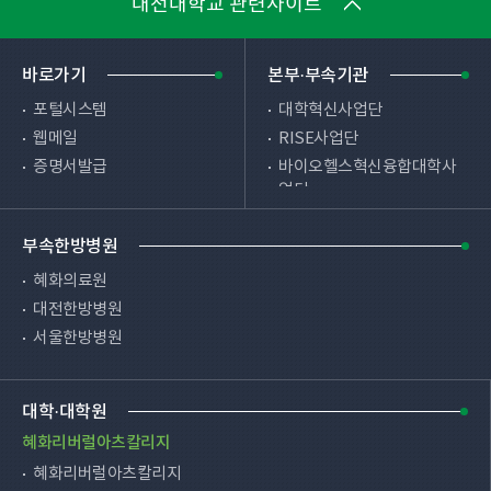
대전대학교 관련사이트
바로가기
본부·부속기관
포털시스템
대학혁신사업단
웹메일
RISE사업단
증명서발급
바이오헬스혁신융합대학사
업단
원격교육시스템
사물인터넷혁신융합대학사
시설예약
업단
부속한방병원
편의시설
HRD사업단
병무안내
혜화의료원
SW중심대학사업단
총학생회
대전한방병원
학사지원실
총동문회
서울한방병원
교직부
채용공고
천안한방병원
장애학생지원센터
대학·대학원
입학처
HRC(생활관)
혜화리버럴아츠칼리지
대학교육혁신원
혜화리버럴아츠칼리지