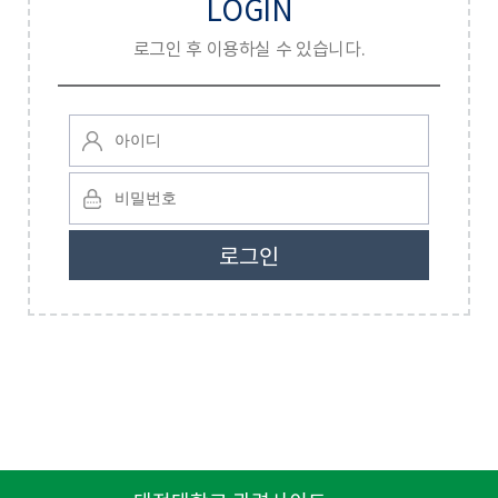
LOGIN
로그인 후 이용하실 수 있습니다.
로
아
그
이
인
디
비
입
입
밀
력
력
번
폼
호
입
력