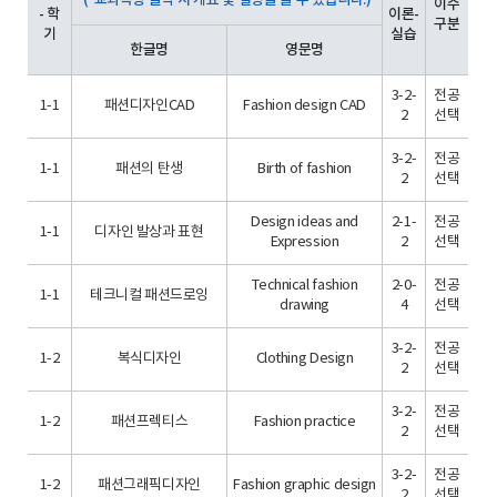
(*교과목명 클릭 시 개요 및 설명을 볼 수 있습니다.)
이수
- 학
이론-
구분
기
실습
한글명
영문명
3-2-
전공
1-1
패션디자인CAD
Fashion design CAD
2
선택
3-2-
전공
1-1
패션의 탄생
Birth of fashion
2
선택
Design ideas and
2-1-
전공
1-1
디자인 발상과 표현
Expression
2
선택
Technical fashion
2-0-
전공
1-1
테크니컬 패션드로잉
drawing
4
선택
3-2-
전공
1-2
복식디자인
Clothing Design
2
선택
3-2-
전공
1-2
패션프렉티스
Fashion practice
2
선택
3-2-
전공
1-2
패션그래픽디자인
Fashion graphic design
2
선택