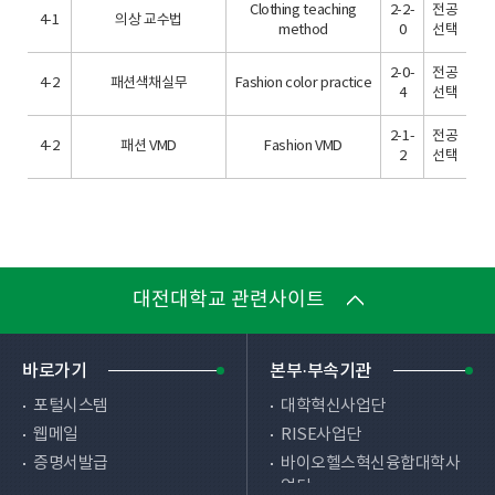
Clothing teaching
2-2-
전공
4-1
의상 교수법
method
0
선택
2-0-
전공
4-2
패션색채실무
Fashion color practice
4
선택
2-1-
전공
4-2
패션 VMD
Fashion VMD
2
선택
대전대학교 관련사이트
바로가기
본부·부속기관
포털시스템
대학혁신사업단
웹메일
RISE사업단
증명서발급
바이오헬스혁신융합대학사
업단
원격교육시스템