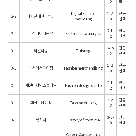
2
필수
Digital Fashion
2-2-
전공
2-2
디지털패션마케팅
marketing
0
선택
2-1-
전공
2-2
패션데이터분석
Fashion data analysis
2
선택
3-2-
전공
3-1
테일러링
Tailoring
2
선택
2-2-
전공
3-1
패션머천다이징
Fashion merchandising
0
선택
2-1-
전공
3-1
패션디자인스튜디오
Fashion design studio
2
선택
3-2-
전공
3-1
패션드레이핑
Fashion draping
2
선택
3-3-
전공
3-1
복식사
History of costume
0
선택
Career Competency