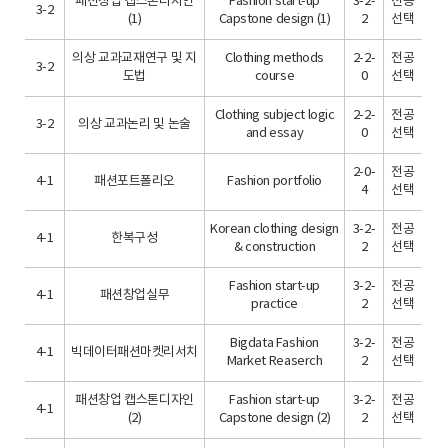
패션창업 캡스톤디자인
Fashion start-up
3-2-
전공
3-2
(1)
Capstone design (1)
2
선택
의상 교과교재연구 및 지
Clothing methods
2-2-
전공
3-2
도법
course
0
선택
Clothing subject logic
2-2-
전공
3-2
의상 교과논리 및 논술
and essay
0
선택
2-0-
전공
4-1
패션포트폴리오
Fashion portfolio
4
선택
Korean clothing design
3-2-
전공
4-1
한복구성
& construction
2
선택
Fashion start-up
3-2-
전공
4-1
패션창업실무
practice
2
선택
Bigdata Fashion
3-2-
전공
4-1
빅데이터패션마켓리서치
Market Reaserch
2
선택
패션창업 캡스톤디자인
Fashion start-up
3-2-
전공
4-1
(2)
Capstone design (2)
2
선택