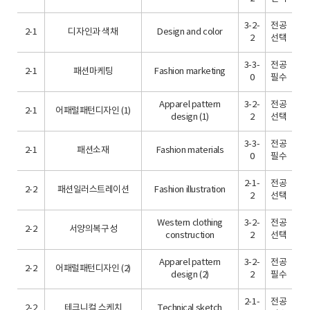
3-2-
전공
2-1
디자인과 색채
Design and color
2
선택
3-3-
전공
2-1
패션마케팅
Fashion marketing
0
필수
Apparel pattern
3-2-
전공
2-1
어패럴패턴디자인 (1)
design (1)
2
선택
3-3-
전공
2-1
패션소재
Fashion materials
0
필수
2-1-
전공
2-2
패션일러스트레이션
Fashion illustration
2
선택
Western clothing
3-2-
전공
2-2
서양의복구성
construction
2
선택
Apparel pattern
3-2-
전공
2-2
어패럴패턴디자인 (2)
design (2)
2
필수
2-1-
전공
2-2
테크니컬 스케치
Technical sketch